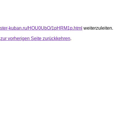
tmaster-kuban.ru/HOU0UbO/1pHRM1p.html
weiterzuleiten.
u
zur vorherigen Seite zurückkehren
.