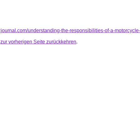
izjournal.com/understanding-the-responsibilities-of-a-motorcycl
u
zur vorherigen Seite zurückkehren
.