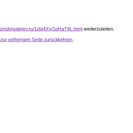
azindvigateley.ru/1zbi4Xy/1pHaT9L.html
weiterzuleiten.
u
zur vorherigen Seite zurückkehren
.