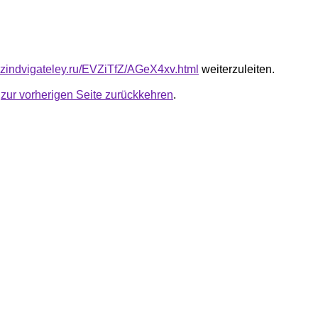
azindvigateley.ru/EVZiTfZ/AGeX4xv.html
weiterzuleiten.
u
zur vorherigen Seite zurückkehren
.