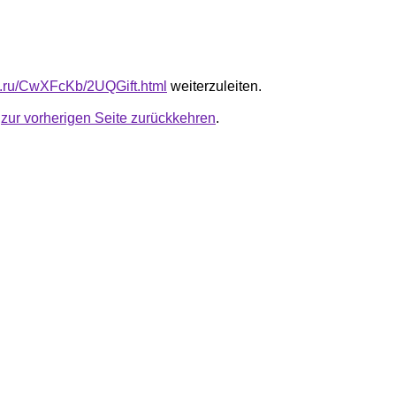
fb.ru/CwXFcKb/2UQGift.html
weiterzuleiten.
u
zur vorherigen Seite zurückkehren
.