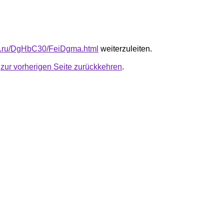
fb.ru/DgHbC30/FeiDgma.html
weiterzuleiten.
u
zur vorherigen Seite zurückkehren
.