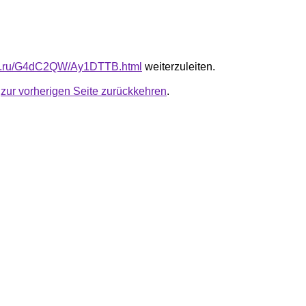
-fb.ru/G4dC2QW/Ay1DTTB.html
weiterzuleiten.
u
zur vorherigen Seite zurückkehren
.