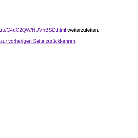
-fb.ru/G4dC2QW/HUVhBSD.html
weiterzuleiten.
u
zur vorherigen Seite zurückkehren
.