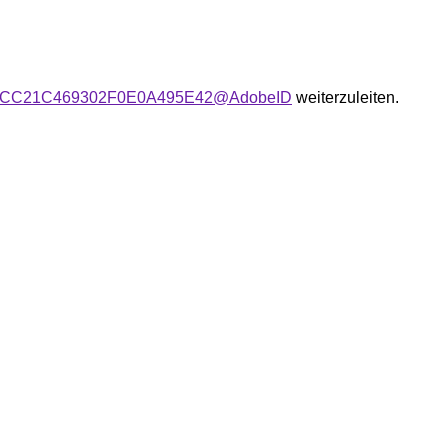
user:01CC21C469302F0E0A495E42@AdobeID
weiterzuleiten.