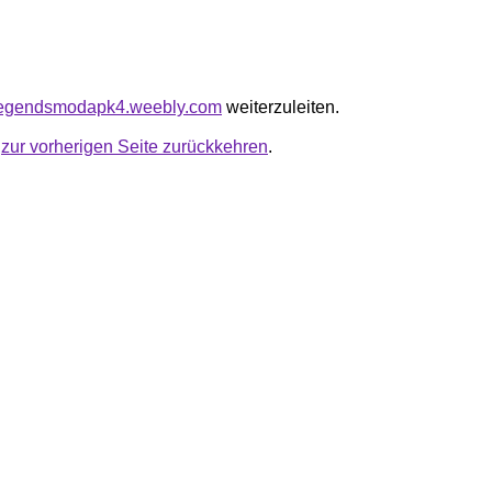
frlegendsmodapk4.weebly.com
weiterzuleiten.
u
zur vorherigen Seite zurückkehren
.