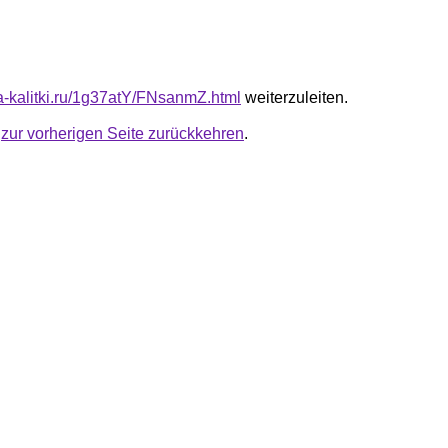
ta-kalitki.ru/1g37atY/FNsanmZ.html
weiterzuleiten.
u
zur vorherigen Seite zurückkehren
.