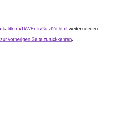
ta-kalitki.ru/1kWEntc/GuIzI2d.html
weiterzuleiten.
u
zur vorherigen Seite zurückkehren
.