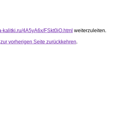
ta-kalitki.ru/4A5yA6x/FSkt0iO.html
weiterzuleiten.
u
zur vorherigen Seite zurückkehren
.