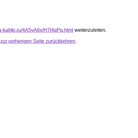
ta-kalitki.ru/4A5yA6x/H7l4qPp.html
weiterzuleiten.
u
zur vorherigen Seite zurückkehren
.