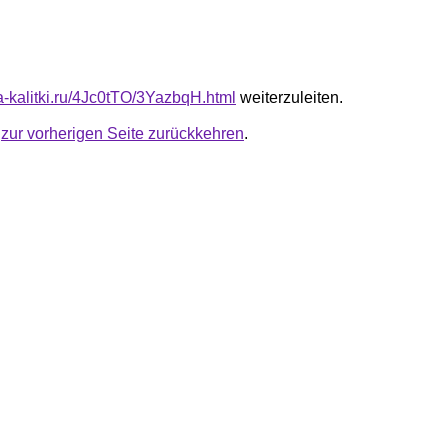
ta-kalitki.ru/4Jc0tTO/3YazbqH.html
weiterzuleiten.
u
zur vorherigen Seite zurückkehren
.