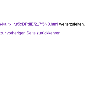
ta-kalitki.ru/5xDPdIE/217f5N0.html
weiterzuleiten.
u
zur vorherigen Seite zurückkehren
.