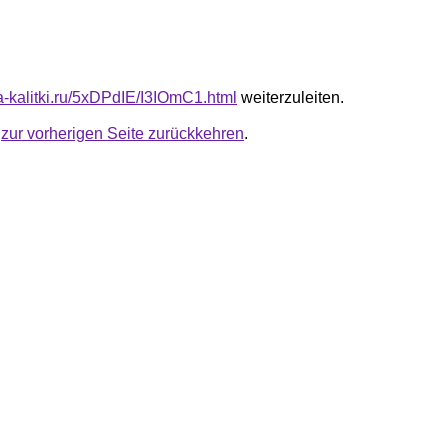
ta-kalitki.ru/5xDPdIE/I3IOmC1.html
weiterzuleiten.
u
zur vorherigen Seite zurückkehren
.