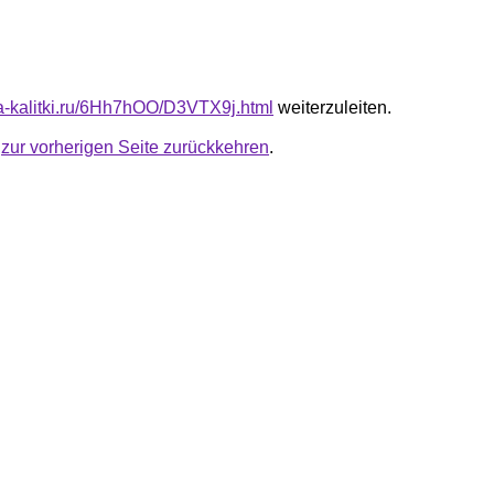
ota-kalitki.ru/6Hh7hOO/D3VTX9j.html
weiterzuleiten.
u
zur vorherigen Seite zurückkehren
.