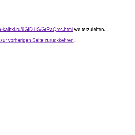
ta-kalitki.ru/8GlD1iS/GrRaQmc.html
weiterzuleiten.
u
zur vorherigen Seite zurückkehren
.