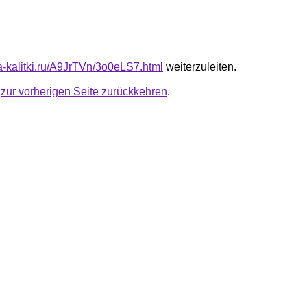
ta-kalitki.ru/A9JrTVn/3o0eLS7.html
weiterzuleiten.
u
zur vorherigen Seite zurückkehren
.