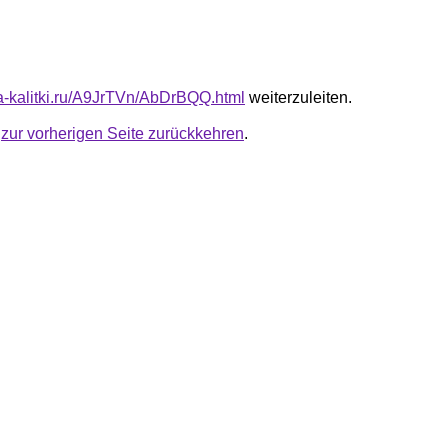
ota-kalitki.ru/A9JrTVn/AbDrBQQ.html
weiterzuleiten.
u
zur vorherigen Seite zurückkehren
.