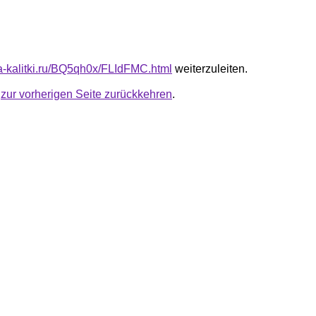
ota-kalitki.ru/BQ5qh0x/FLIdFMC.html
weiterzuleiten.
u
zur vorherigen Seite zurückkehren
.