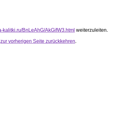
ta-kalitki.ru/BnLeAhG/AkGifW3.html
weiterzuleiten.
u
zur vorherigen Seite zurückkehren
.