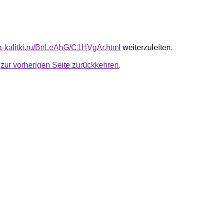
ota-kalitki.ru/BnLeAhG/C1HVgAr.html
weiterzuleiten.
u
zur vorherigen Seite zurückkehren
.