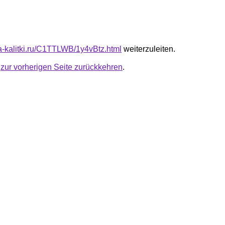
ta-kalitki.ru/C1TTLWB/1y4vBtz.html
weiterzuleiten.
u
zur vorherigen Seite zurückkehren
.