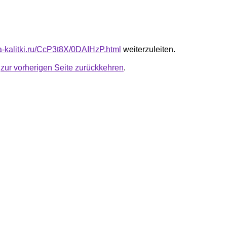
ta-kalitki.ru/CcP3t8X/0DAIHzP.html
weiterzuleiten.
u
zur vorherigen Seite zurückkehren
.