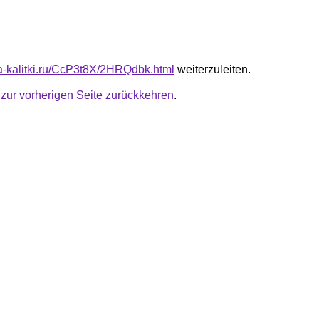
ota-kalitki.ru/CcP3t8X/2HRQdbk.html
weiterzuleiten.
u
zur vorherigen Seite zurückkehren
.