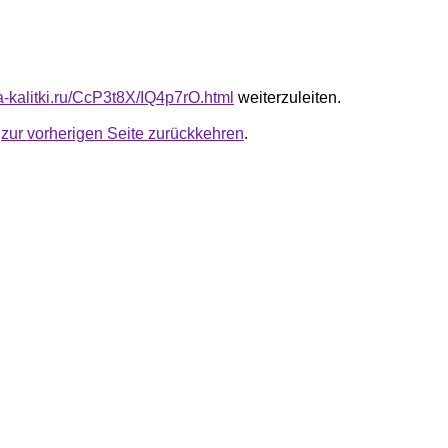
ta-kalitki.ru/CcP3t8X/IQ4p7rO.html
weiterzuleiten.
u
zur vorherigen Seite zurückkehren
.