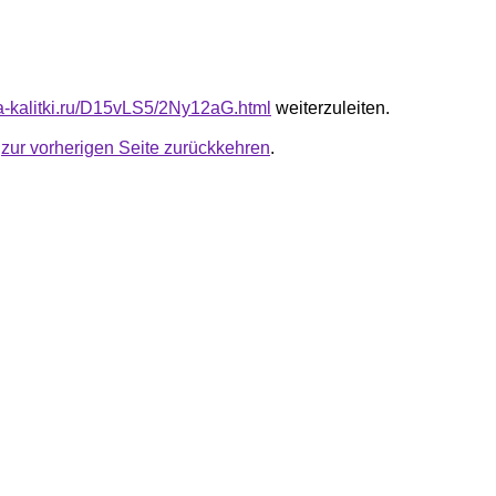
ota-kalitki.ru/D15vLS5/2Ny12aG.html
weiterzuleiten.
u
zur vorherigen Seite zurückkehren
.