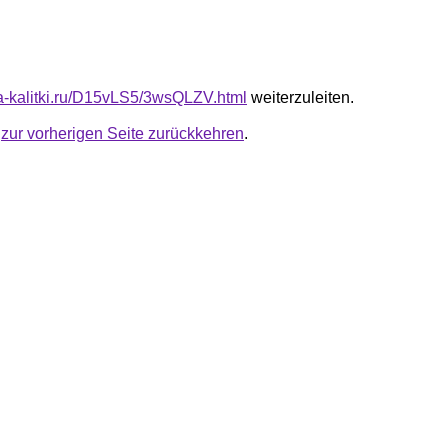
ota-kalitki.ru/D15vLS5/3wsQLZV.html
weiterzuleiten.
u
zur vorherigen Seite zurückkehren
.