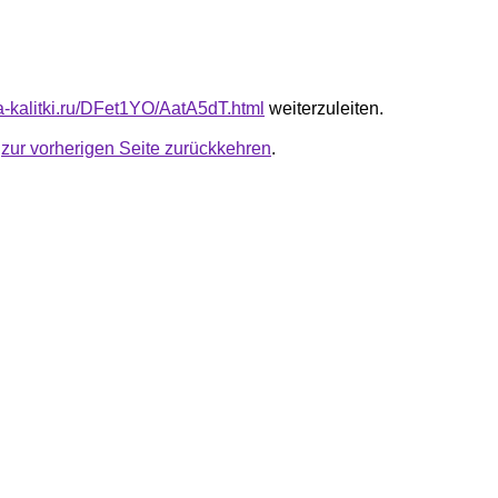
ta-kalitki.ru/DFet1YO/AatA5dT.html
weiterzuleiten.
u
zur vorherigen Seite zurückkehren
.