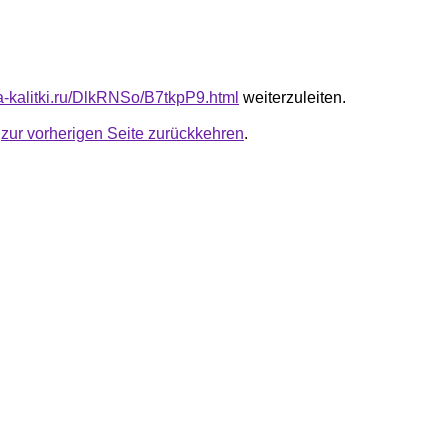
ta-kalitki.ru/DlkRNSo/B7tkpP9.html
weiterzuleiten.
u
zur vorherigen Seite zurückkehren
.