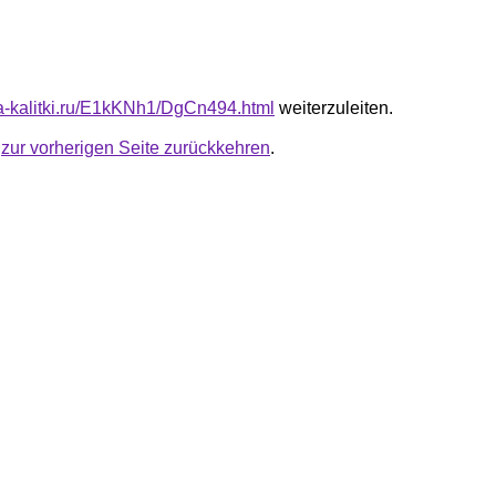
ota-kalitki.ru/E1kKNh1/DgCn494.html
weiterzuleiten.
u
zur vorherigen Seite zurückkehren
.