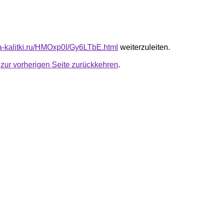
ota-kalitki.ru/HMOxp0I/Gy6LTbE.html
weiterzuleiten.
u
zur vorherigen Seite zurückkehren
.